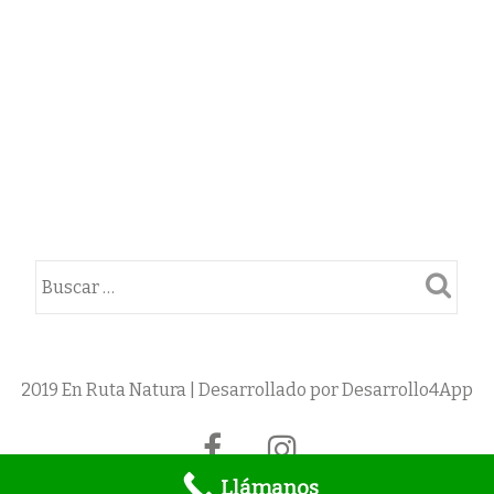
2019 En Ruta Natura | Desarrollado por Desarrollo4App
Menú
fa-
fa-
secundario
facebook
instagram
Llámanos