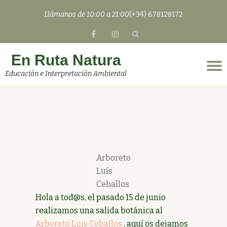
Llámanos de 10:00 a 21:00
(+34) 678128172
Saltar
fa-
fa-
contenido
facebook
instagram
En Ruta Natura
C
Educación e Interpretación Ambiental
n
Arboreto
Luís
Ceballos
Hola a tod@s, el pasado 15 de junio
realizamos una salida botánica al
Arboreto Luis Ceballos
, aquí os dejamos