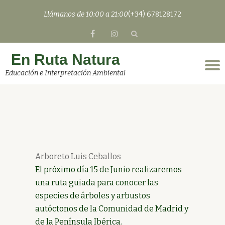
Llámanos de 10:00 a 21:00
(+34) 678128172
Saltar
fa-
fa-
contenido
facebook
instagram
En Ruta Natura
C
Educación e Interpretación Ambiental
n
Arboreto Luis Ceballos
El próximo día 15 de Junio realizaremos
una ruta guiada para conocer las
especies de árboles y arbustos
autóctonos de la Comunidad de Madrid y
de la Península Ibérica.