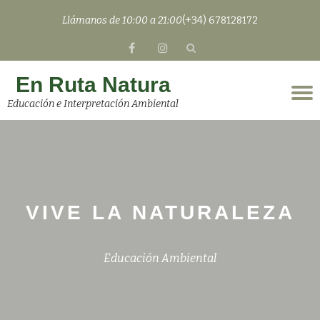
Llámanos de 10:00 a 21:00
(+34) 678128172
Saltar
fa-
fa-
contenido
facebook
instagram
En Ruta Natura
C
Educación e Interpretación Ambiental
n
VIVE LA NATURALEZA
Educación Ambiental